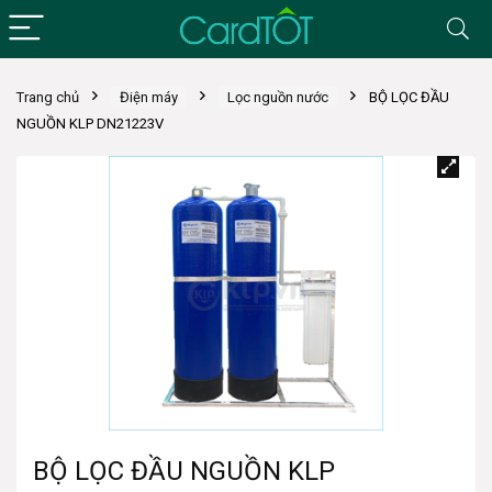
Trang chủ
Điện máy
Lọc nguồn nước
BỘ LỌC ĐẦU
NGUỒN KLP DN21223V
BỘ LỌC ĐẦU NGUỒN KLP