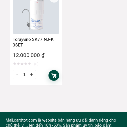
Torayvino SK77 NJ-K
3SET
12.000.000
₫
★
★
★
★
★
(0)
Mall.cardtot.com là website bán hàng ưu đãi dành riêng cho
chủ thẻ, ví ... lên đến 10%-50%. Sản phẩm uy tín, bảo đảm.