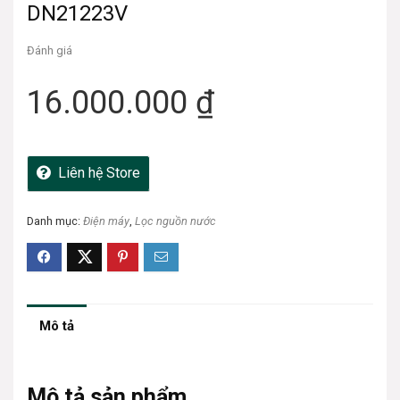
DN21223V
Đánh giá
16.000.000
₫
Liên hệ Store
Danh mục:
Điện máy
,
Lọc nguồn nước
Mô tả
Mô tả sản phẩm