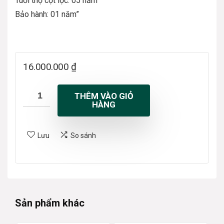
Tuổi thọ cột lọc: 05 năm
Bảo hành: 01 năm”
16.000.000
₫
THÊM VÀO GIỎ
HÀNG
Lưu
So sánh
Sản phẩm khác