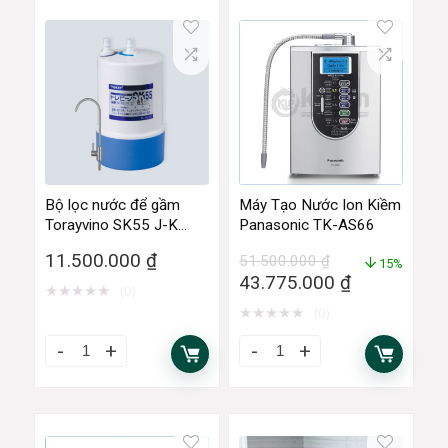
Bộ lọc nước để gầm
Máy Tạo Nước Ion Kiềm
Torayvino SK55 J-K
Panasonic TK-AS66
3SET
11.500.000
₫
51.500.000
₫
15%
43.775.000
₫
★
★
★
★
★
(0)
★
★
★
★
★
(0)