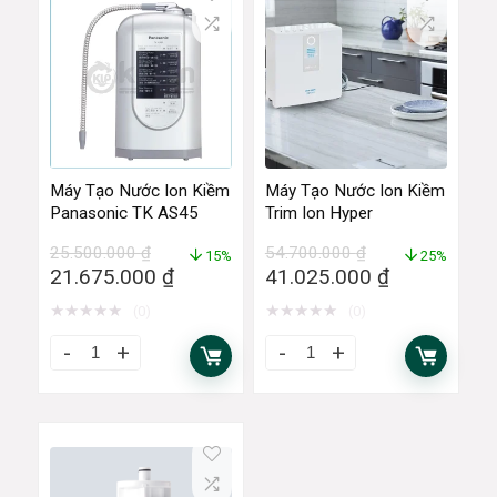
Máy Tạo Nước Ion Kiềm
Máy Tạo Nước Ion Kiềm
Panasonic TK AS45
Trim Ion Hyper
25.500.000
₫
54.700.000
₫
15%
25%
21.675.000
₫
41.025.000
₫
★
★
★
★
★
★
★
★
★
★
(0)
(0)