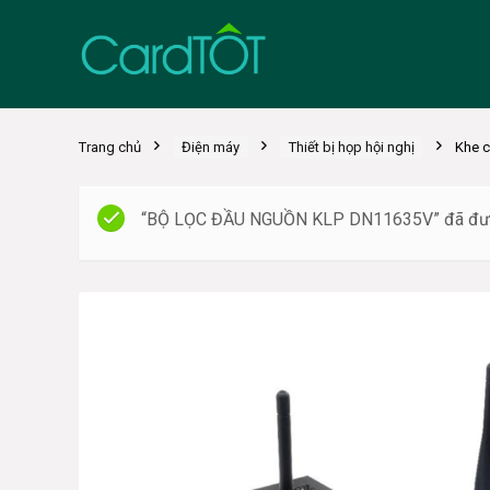
Trang chủ
Điện máy
Thiết bị họp hội nghị
Khe 
“BỘ LỌC ĐẦU NGUỒN KLP DN11635V” đã được