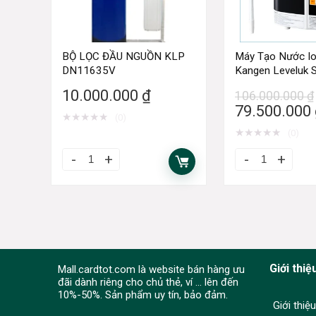
BỘ LỌC ĐẦU NGUỒN KLP
Máy Tạo Nước I
DN11635V
Kangen Leveluk
10.000.000
₫
106.000.000
₫
79.500.000
★
★
★
★
★
(0)
★
★
★
★
★
(0)
Giới thiệ
Mall.cardtot.com là website bán hàng ưu
đãi dành riêng cho chủ thẻ, ví ... lên đến
10%-50%. Sản phẩm uy tín, bảo đảm.
Giới thiệu