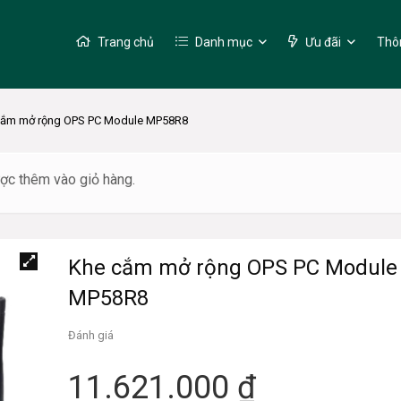
Trang chủ
Danh mục
Ưu đãi
Thôn
cắm mở rộng OPS PC Module MP58R8
 thêm vào giỏ hàng.
Khe cắm mở rộng OPS PC Module
MP58R8
Đánh giá
11.621.000
₫