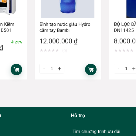
on Kiềm
Bình tạo nước giàu Hydro
BỘ LỌC Đ
 SD501
cầm tay Bambi
DN11425
12.000.000
₫
8.000.
25%
₫
★
★
★
★
★
★
★
★
★
★
(0)
u
Hỗ trợ
Tìm chương trình ưu đãi