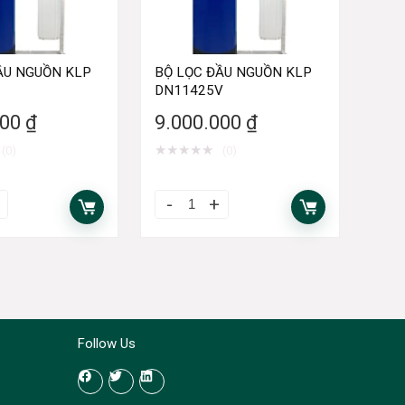
ẦU NGUỒN KLP
BỘ LỌC ĐẦU NGUỒN KLP
DN11425V
000
₫
9.000.000
₫
★
★
★
★
★
(0)
(0)
Follow Us