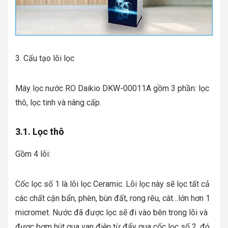
3. Cấu tạo lõi lọc
Máy lọc nước RO Daikio DKW-00011A gồm 3 phần: lọc
thô, lọc tinh và nâng cấp.
3.1. Lọc thô
Gồm 4 lõi:
Cốc lọc số 1 là lõi lọc Ceramic. Lõi lọc này sẽ lọc tất cả
các chất cặn bẩn, phèn, bùn đất, rong rêu, cát…lớn hơn 1
micromet. Nước đã được lọc sẽ đi vào bên trong lõi và
được bơm hút qua van điện từ đẩy qua cốc lọc số 2, đó