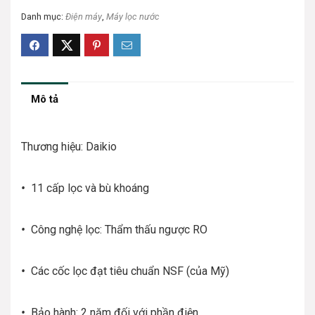
Danh mục:
Điện máy
,
Máy lọc nước
Mô tả
Thương hiệu: Daikio
•
11 cấp lọc và bù khoáng
•
Công nghệ lọc: Thẩm thấu ngược RO
•
Các cốc lọc đạt tiêu chuẩn NSF (của Mỹ)
•
Bảo hành: 2 năm đối với phần điện