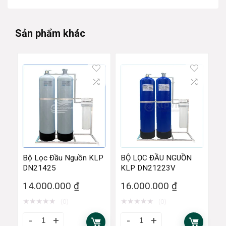
Sản phẩm khác
Bộ Lọc Đầu Nguồn KLP
BỘ LỌC ĐẦU NGUỒN
DN21425
KLP DN21223V
14.000.000
₫
16.000.000
₫
★
★
★
★
★
★
★
★
★
★
(0)
(0)