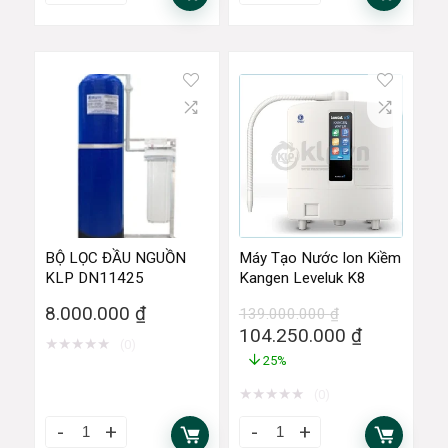
BỘ LỌC ĐẦU NGUỒN
Máy Tạo Nước Ion Kiềm
KLP DN11425
Kangen Leveluk K8
8.000.000
₫
139.000.000
₫
104.250.000
₫
★
★
★
★
★
(0)
25%
★
★
★
★
★
(0)