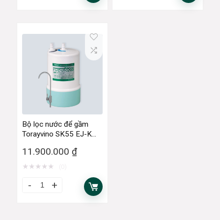
Bộ lọc nước để gầm
Torayvino SK55 EJ-K
3SET
11.900.000
₫
★
★
★
★
★
(0)