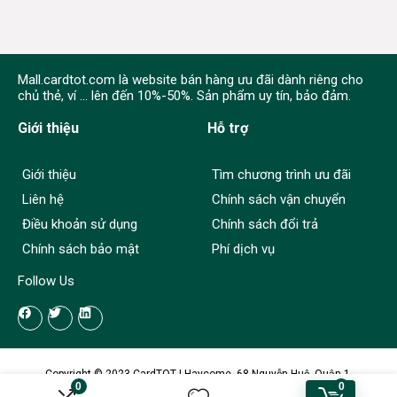
Mall.cardtot.com là website bán hàng ưu đãi dành riêng cho
chủ thẻ, ví ... lên đến 10%-50%. Sản phẩm uy tín, bảo đảm.
Giới thiệu
Hỗ trợ
Giới thiệu
Tìm chương trình ưu đãi
Liên hệ
Chính sách vận chuyển
Điều khoản sử dụng
Chính sách đổi trả
Chính sách bảo mật
Phí dịch vụ
Follow Us
Copyright © 2023 CardTOT | Haycome, 68 Nguyễn Huệ, Quận 1,
0
0
Tp.HCM. GPKD: 0314088005 do sở KH & ĐT TP.HCM cấp ngày