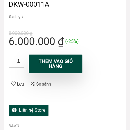
DKW-00011A
Đánh giá
8.000.000
₫
6.000.000
₫
(-25%)
THÊM VÀO GIỎ
HÀNG
Lưu
So sánh
Liên hệ Store
DAIKO