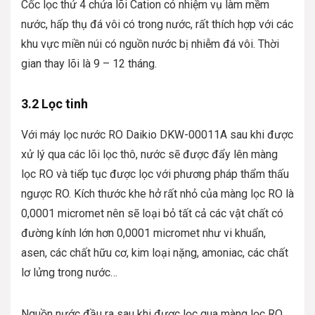
Cốc lọc thứ 4 chứa lõi Cation có nhiệm vụ làm mềm
nước, hấp thụ đá vôi có trong nước, rất thích hợp với các
khu vực miền núi có nguồn nước bị nhiễm đá vôi. Thời
gian thay lõi là 9 – 12 tháng.
3.2 Lọc tinh
Với máy lọc nước RO Daikio DKW-00011A sau khi được
xử lý qua các lõi lọc thô, nước sẽ được đẩy lên màng
lọc RO và tiếp tục được lọc với phương pháp thẩm thấu
ngược RO. Kích thước khe hở rất nhỏ của màng lọc RO là
0,0001 micromet nên sẽ loại bỏ tất cả các vật chất có
đường kính lớn hơn 0,0001 micromet như vi khuẩn,
asen, các chất hữu cơ, kim loại nặng, amoniac, các chất
lơ lửng trong nước…
Nguồn nước đầu ra sau khi được lọc qua màng lọc RO