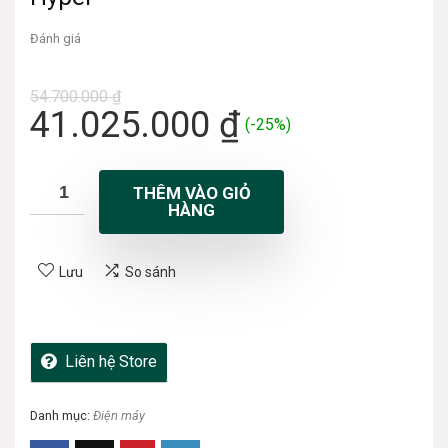
Đánh giá
54.700.000
₫
41.025.000
₫
(-25%)
THÊM VÀO GIỎ
HÀNG
Lưu
So sánh
Liên hệ Store
Danh mục:
Điện máy