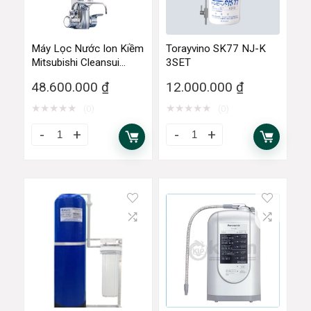
Máy Lọc Nước Ion Kiềm
Torayvino SK77 NJ-K
Mitsubishi Cleansui
3SET
EU301
48.600.000
₫
12.000.000
₫
★
★
★
★
★
★
★
★
★
★
(0)
(0)