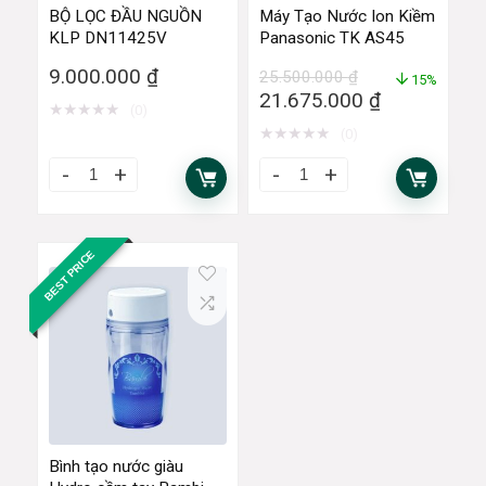
BỘ LỌC ĐẦU NGUỒN
Máy Tạo Nước Ion Kiềm
KLP DN11425V
Panasonic TK AS45
9.000.000
₫
25.500.000
₫
15%
21.675.000
₫
★
★
★
★
★
(0)
★
★
★
★
★
(0)
BEST PRICE
Bình tạo nước giàu