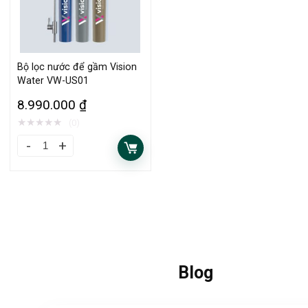
Bộ lọc nước để gầm Vision
Water VW-US01
8.990.000
₫
★
★
★
★
★
(0)
Blog