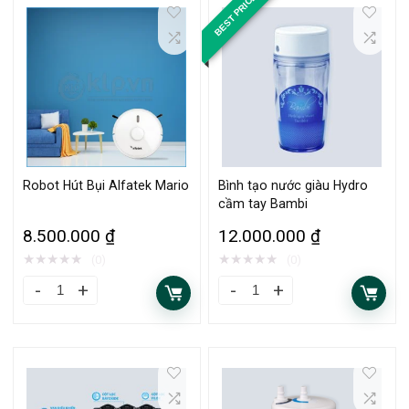
BEST PRICE
Robot Hút Bụi Alfatek Mario
Bình tạo nước giàu Hydro
cầm tay Bambi
8.500.000
₫
12.000.000
₫
★
★
★
★
★
★
★
★
★
★
(0)
(0)