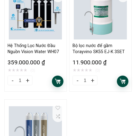
Hệ Thống Lọc Nước Đầu
Bộ lọc nước để gầm
Nguồn Vision Water WH07
Torayvino SK55 EJ-K 3SET
359.000.000
₫
11.900.000
₫
★
★
★
★
★
★
★
★
★
★
(0)
(0)