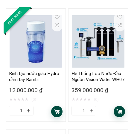
BEST PRICE
Bình tạo nước giàu Hydro
Hệ Thống Lọc Nước Đầu
cầm tay Bambi
Nguồn Vision Water WH07
12.000.000
₫
359.000.000
₫
★
★
★
★
★
★
★
★
★
★
(0)
(0)