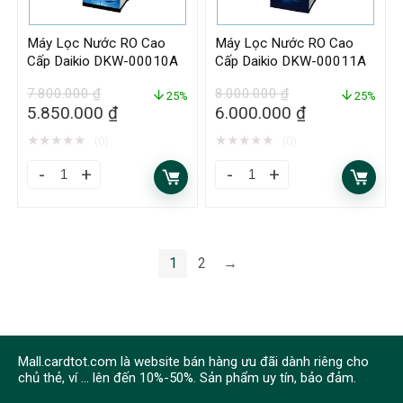
Máy Lọc Nước RO Cao
Máy Lọc Nước RO Cao
Cấp Daikio DKW-00010A
Cấp Daikio DKW-00011A
7.800.000
₫
8.000.000
₫
25%
25%
5.850.000
₫
6.000.000
₫
★
★
★
★
★
★
★
★
★
★
(0)
(0)
1
2
→
Mall.cardtot.com là website bán hàng ưu đãi dành riêng cho
chủ thẻ, ví ... lên đến 10%-50%. Sản phẩm uy tín, bảo đảm.