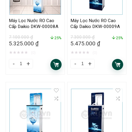
Máy Lọc Nước RO Cao
Máy Lọc Nước RO Cao
Cấp Daikio DKW-00008A
Cấp Daikio DKW-00009A
7.100.000
₫
7.300.000
₫
25%
25%
5.325.000
₫
5.475.000
₫
★
★
★
★
★
★
★
★
★
★
(0)
(0)